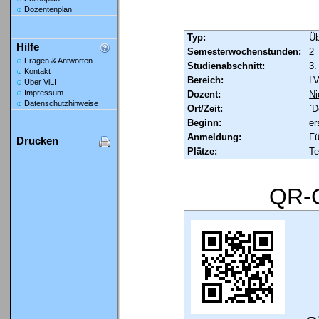
Dozentenplan
Typ:
Ü
Hilfe
Semesterwochenstunden:
2
Fragen & Antworten
Studienabschnitt:
3.
Kontakt
Bereich:
LV
Über ViLI
Impressum
Dozent:
N
Datenschutzhinweise
Ort/Zeit:
`D
Beginn:
er
Anmeldung:
Fü
Drucken
Plätze:
Te
QR-C