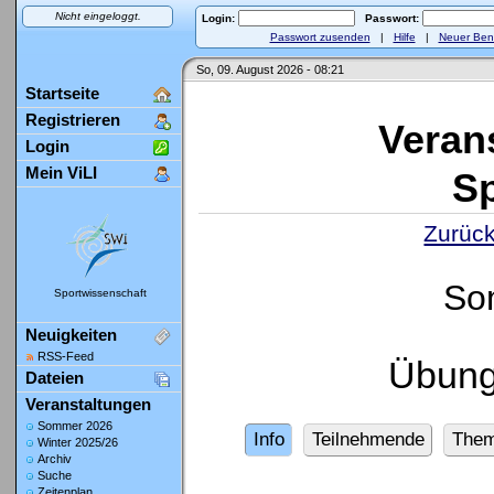
Nicht eingeloggt.
Login:
Passwort:
Passwort zusenden
|
Hilfe
|
Neuer Ben
So, 09. August 2026 - 08:21
Startseite
Registrieren
Veran
Login
Mein ViLI
Sp
Zurück
So
Sportwissenschaft
Neuigkeiten
RSS-Feed
Übung
Dateien
Veranstaltungen
Sommer 2026
Info
Teilnehmende
The
Winter 2025/26
Archiv
Suche
Zeitenplan