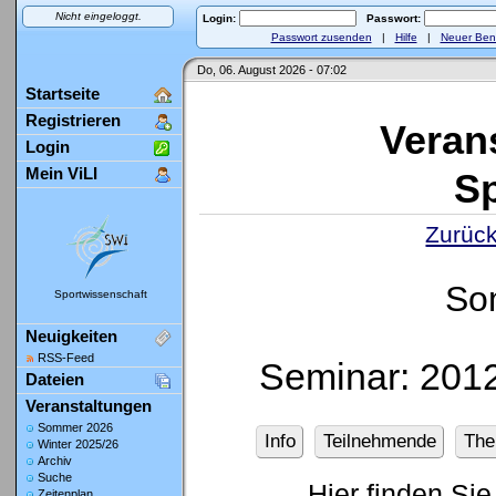
Nicht eingeloggt.
Login:
Passwort:
Passwort zusenden
|
Hilfe
|
Neuer Ben
Do, 06. August 2026 - 07:02
Startseite
Registrieren
Veran
Login
Mein ViLI
Sp
Zurück
So
Sportwissenschaft
Neuigkeiten
RSS-Feed
Seminar: 2012
Dateien
Veranstaltungen
Sommer 2026
Info
Teilnehmende
Th
Winter 2025/26
Archiv
Suche
Hier finden Sie
Zeitenplan