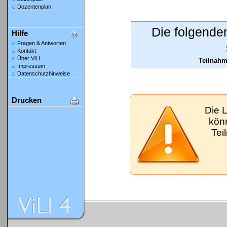
Dozentenplan
Die folgende
Hilfe
Fragen & Antworten
Kontakt
Über ViLI
Teilnahm
Impressum
Datenschutzhinweise
Drucken
Die 
kön
Tei