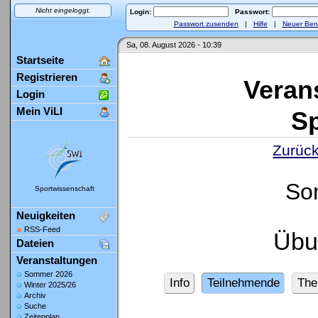
Nicht eingeloggt.
Login:
Passwort:
Passwort zusenden
|
Hilfe
|
Neuer Ben
Sa, 08. August 2026 - 10:39
Startseite
Registrieren
Veran
Login
Mein ViLI
Sp
Zurück
So
Sportwissenschaft
Neuigkeiten
RSS-Feed
Übu
Dateien
Veranstaltungen
Sommer 2026
Info
Teilnehmende
Th
Winter 2025/26
Archiv
Suche
Zeitenplan