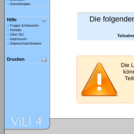
Dozentenplan
Die folgende
Hilfe
Fragen & Antworten
Kontakt
Über ViLI
Teilnahm
Impressum
Datenschutzhinweise
Drucken
Die 
kön
Tei