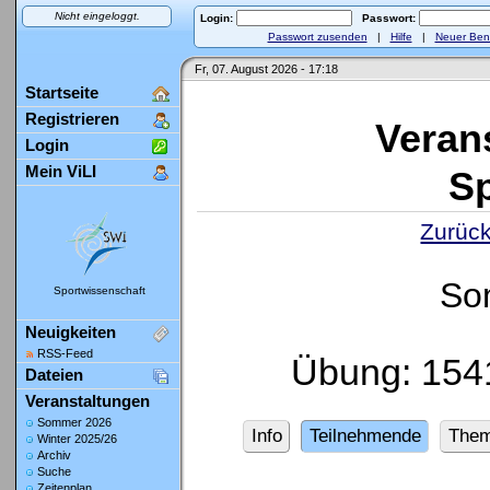
Nicht eingeloggt.
Login:
Passwort:
Passwort zusenden
|
Hilfe
|
Neuer Ben
Fr, 07. August 2026 - 17:18
Startseite
Registrieren
Veran
Login
Mein ViLI
Sp
Zurück
So
Sportwissenschaft
Neuigkeiten
RSS-Feed
Übung: 1541
Dateien
Veranstaltungen
Sommer 2026
Info
Teilnehmende
The
Winter 2025/26
Archiv
Suche
Zeitenplan