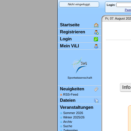
Nicht eingeloggt.
Login:
Pass
Fr, 07. August 202
Startseite
Registrieren
Login
Mein ViLI
Sportwissenschaft
Info
Neuigkeiten
RSS-Feed
Dateien
Veranstaltungen
Sommer 2026
Winter 2025/26
Archiv
Suche
Zeitenplan