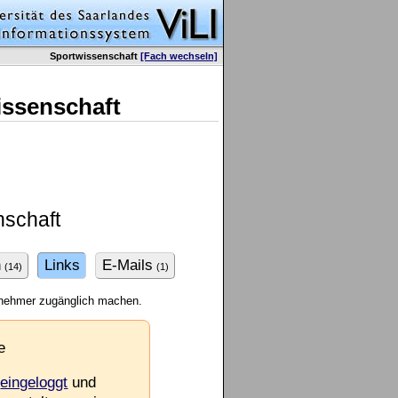
Sportwissenschaft
[Fach wechseln]
issenschaft
schaft
n
Links
E-Mails
(14)
(1)
ilnehmer zugänglich machen.
e
e
eingeloggt
und