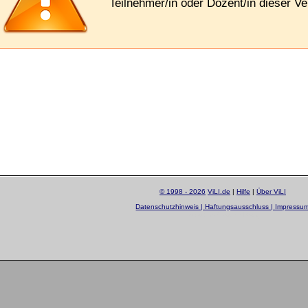
Teilnehmer/in oder Dozent/in dieser Ve
© 1998 - 2026
ViLI.de
|
Hilfe
|
Über ViLI
Datenschutzhinweis | Haftungsausschluss | Impressu
layout by
Sascha Beck