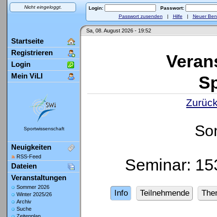
Nicht eingeloggt.
Login:
Passwort:
Passwort zusenden
|
Hilfe
|
Neuer Ben
Sa, 08. August 2026 - 19:52
Startseite
Registrieren
Veran
Login
Mein ViLI
Sp
Zurück
So
Sportwissenschaft
Neuigkeiten
RSS-Feed
Seminar: 1
Dateien
Veranstaltungen
Sommer 2026
Info
Teilnehmende
The
Winter 2025/26
Archiv
Suche
Zeitenplan