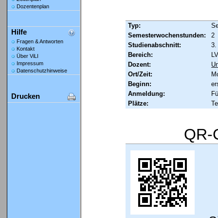
Dozentenplan
Typ:
Se
Hilfe
Semesterwochenstunden:
2
Fragen & Antworten
Studienabschnitt:
3.
Kontakt
Bereich:
LV
Über ViLI
Impressum
Dozent:
Un
Datenschutzhinweise
Ort/Zeit:
Mo
Beginn:
er
Anmeldung:
Fü
Drucken
Plätze:
Te
QR-C