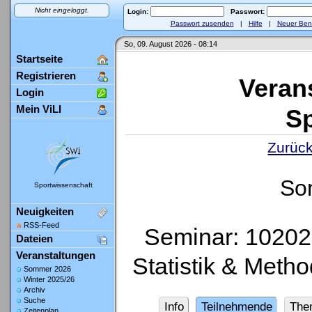
Nicht eingeloggt.
Login:
Passwort:
Passwort zusenden
|
Hilfe
|
Neuer Ben
So, 09. August 2026 - 08:14
Startseite
Registrieren
Veran
Login
Mein ViLI
Sp
Zurück
So
Sportwissenschaft
Neuigkeiten
RSS-Feed
Seminar: 10202
Dateien
Veranstaltungen
Statistik & Meth
Sommer 2026
Winter 2025/26
Archiv
Suche
Info
Teilnehmende
The
Zeitenplan