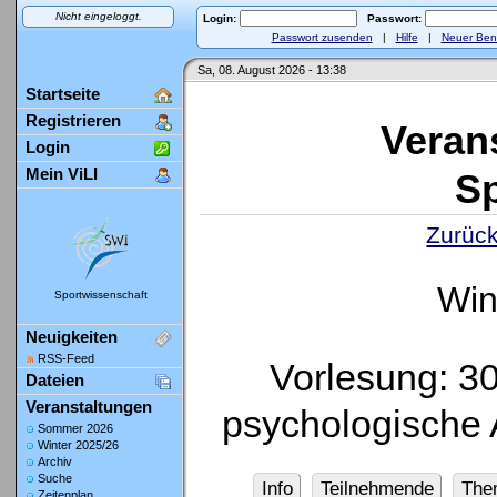
Nicht eingeloggt.
Login:
Passwort:
Passwort zusenden
|
Hilfe
|
Neuer Ben
Sa, 08. August 2026 - 13:38
Startseite
Registrieren
Veran
Login
Mein ViLI
Sp
Zurück
Win
Sportwissenschaft
Neuigkeiten
RSS-Feed
Vorlesung: 3
Dateien
Veranstaltungen
psychologische
Sommer 2026
Winter 2025/26
Archiv
Suche
Info
Teilnehmende
The
Zeitenplan