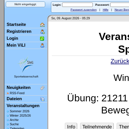
Nicht eingeloggt.
Login:
Passwort:
Passwort zusenden
|
Hilfe
|
Neuer Ben
So, 09. August 2026 - 05:29
Startseite
Registrieren
Veran
Login
Mein ViLI
Sp
Zurück
Win
Sportwissenschaft
Neuigkeiten
RSS-Feed
Übung: 21211 
Dateien
Veranstaltungen
Beweg
Sommer 2026
Winter 2025/26
Archiv
Suche
Info
Teilnehmende
The
Zeitenplan