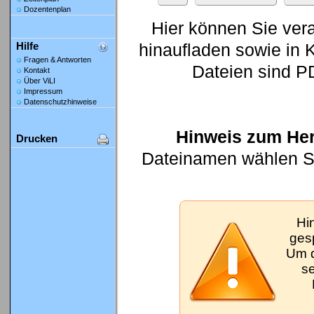
Dozentenplan
Hier können Sie ver
hinaufladen sowie in K
Hilfe
Fragen & Antworten
Dateien sind P
Kontakt
Über ViLI
Impressum
Datenschutzhinweise
Hinweis zum Her
Drucken
Dateinamen wählen Sie
Hi
gesp
Um d
se