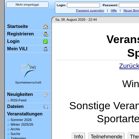
Nicht eingeloggt.
Login:
Passwort:
Passwort zusenden
|
Hilfe
|
Neuer Ben
Sa, 08. August 2026 - 22:44
Startseite
Registrieren
Veran
Login
Mein ViLI
Sp
Zurück
Win
Sportwissenschaft
Neuigkeiten
RSS-Feed
Sonstige Veran
Dateien
Veranstaltungen
Sportart
Sommer 2026
Winter 2025/26
Archiv
Suche
Info
Teilnehmende
Th
Zeitenplan