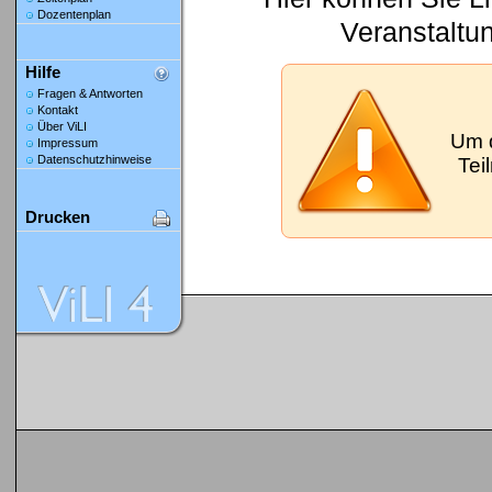
Dozentenplan
Veranstaltu
Hilfe
Fragen & Antworten
Kontakt
Über ViLI
Um 
Impressum
Datenschutzhinweise
Tei
Drucken