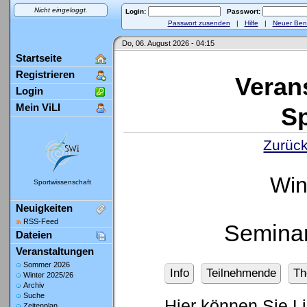
Nicht eingeloggt.
Login:
Passwort:
Passwort zusenden
|
Hilfe
|
Neuer Ben
Do, 06. August 2026 - 04:15
Startseite
Registrieren
Veran
Login
Mein ViLI
Sp
Zurück
Win
Sportwissenschaft
Neuigkeiten
RSS-Feed
Seminar
Dateien
Veranstaltungen
Sommer 2026
Info
Teilnehmende
Th
Winter 2025/26
Archiv
Suche
Hier können Sie L
Zeitenplan