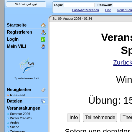
Nicht eingeloggt.
Login:
Passwort:
Passwort zusenden
|
Hilfe
|
Neuer Ben
So, 09. August 2026 - 01:34
Startseite
Registrieren
Veran
Login
Mein ViLI
Sp
Zurück
Win
Sportwissenschaft
Neuigkeiten
RSS-Feed
Übung: 1
Dateien
Veranstaltungen
Sommer 2026
Info
Teilnehmende
The
Winter 2025/26
Archiv
Suche
Sofern von dem/der 
Zeitenplan