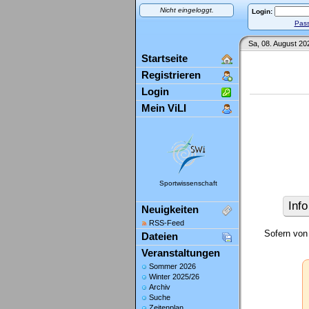
Nicht eingeloggt.
Login:
Pass
Sa, 08. August 20
Startseite
Registrieren
Login
Mein ViLI
Sportwissenschaft
Info
Neuigkeiten
RSS-Feed
Sofern von
Dateien
Veranstaltungen
Sommer 2026
Winter 2025/26
Archiv
Suche
Zeitenplan