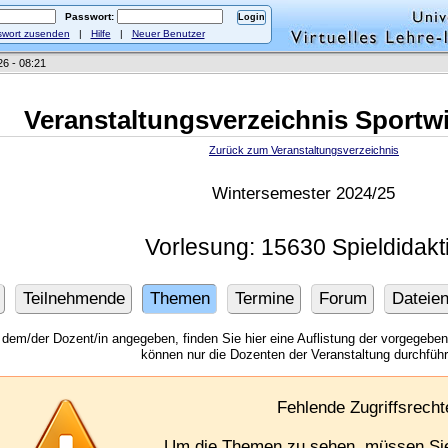
Passwort:
wort zusenden
|
Hilfe
|
Neuer Benutzer
26 - 08:21
Veranstaltungsverzeichnis Sportw
Zurück zum Veranstaltungsverzeichnis
Wintersemester 2024/25
Vorlesung: 15630 Spieldidakt
Teilnehmende
Themen
Termine
Forum
Dateie
 dem/der Dozent/in angegeben, finden Sie hier eine Auflistung der vorgegeb
können nur die Dozenten der Veranstaltung durchfüh
Fehlende Zugriffsrecht
Um die Themen zu sehen, müssen S