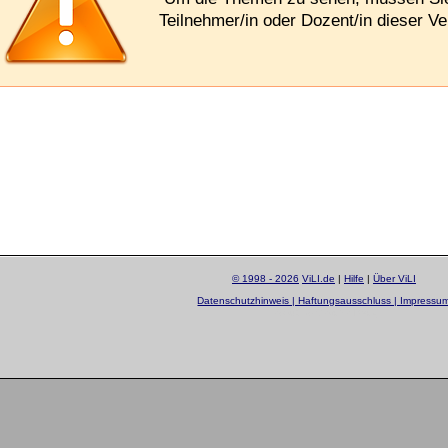
Teilnehmer/in oder Dozent/in dieser Ve
© 1998 - 2026
ViLI.de
|
Hilfe
|
Über ViLI
Datenschutzhinweis | Haftungsausschluss | Impressu
layout by
Sascha Beck