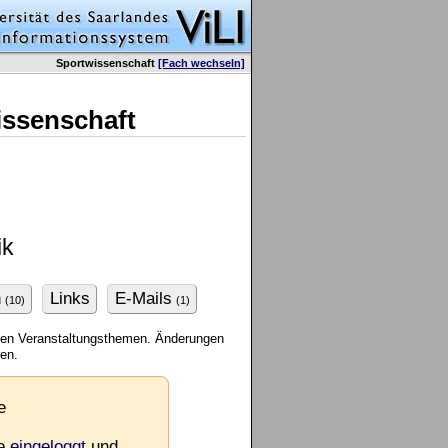
Sportwissenschaft
[Fach wechseln]
issenschaft
ik
n
Links
E-Mails
(10)
(1)
enen Veranstaltungsthemen. Änderungen
ren.
e
ie
eingeloggt
und