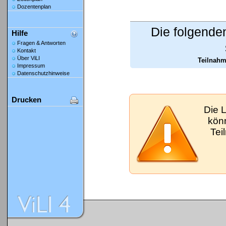
Dozentenplan
Die folgende
Hilfe
Fragen & Antworten
Kontakt
Über ViLI
Teilnahm
Impressum
Datenschutzhinweise
Drucken
Die 
kön
Tei