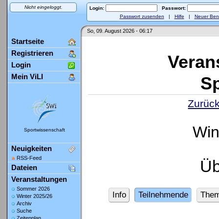
Nicht eingeloggt.
Login:
Passwort:
Passwort zusenden
|
Hilfe
|
Neuer Ben
So, 09. August 2026 - 06:17
Startseite
Registrieren
Veran
Login
Mein ViLI
Sp
Zurück
Win
Sportwissenschaft
Neuigkeiten
RSS-Feed
Üb
Dateien
Veranstaltungen
Sommer 2026
Info
Teilnehmende
The
Winter 2025/26
Archiv
Suche
Zeitenplan