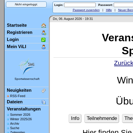
Nicht eingeloggt.
Login:
Passwort:
Passwort zusenden
|
Hilfe
|
Neuer Ben
Do, 06. August 2026 - 19:31
Startseite
Registrieren
Veran
Login
Mein ViLI
Sp
Zurück
Win
Sportwissenschaft
Neuigkeiten
RSS-Feed
Übu
Dateien
Veranstaltungen
Sommer 2026
Info
Teilnehmende
Th
Winter 2025/26
Archiv
Suche
Hier finden Sie
Zeitenplan