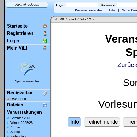
Nicht eingeloggt.
Login:
Passwort:
Passwort zusenden
|
Hilfe
|
Neuer Ben
So, 09. August 2026 - 12:58
Startseite
Registrieren
Veran
Login
Mein ViLI
Sp
Zurück
So
Sportwissenschaft
Neuigkeiten
RSS-Feed
Vorlesu
Dateien
Veranstaltungen
Sommer 2026
Info
Teilnehmende
The
Winter 2025/26
Archiv
Suche
Zeitenplan