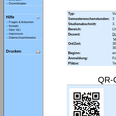
Dozentenplan
Typ:
Vo
Hilfe
Semesterwochenstunden:
3
Fragen & Antworten
Studienabschnitt:
3.
Kontakt
Bereich:
LV
Über ViLI
Impressum
Dozent:
Dr
Datenschutzhinweise
`M
Ort/Zeit:
30
30
Drucken
Beginn:
er
Anmeldung:
Fü
Plätze:
Te
QR-C