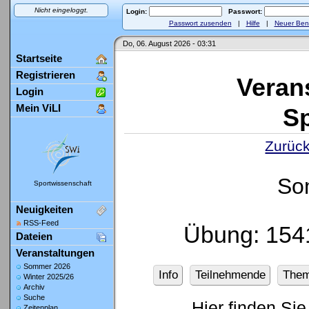
Nicht eingeloggt.
Login:
Passwort:
Passwort zusenden
|
Hilfe
|
Neuer Ben
Do, 06. August 2026 - 03:31
Startseite
Registrieren
Veran
Login
Mein ViLI
Sp
Zurück
So
Sportwissenschaft
Neuigkeiten
RSS-Feed
Übung: 1541
Dateien
Veranstaltungen
Sommer 2026
Info
Teilnehmende
The
Winter 2025/26
Archiv
Suche
Hier finden Sie
Zeitenplan