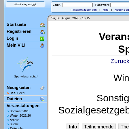
Nicht eingeloggt.
Login:
Passwort:
Passwort zusenden
|
Hilfe
|
Neuer Ben
Sa, 08. August 2026 - 16:15
Startseite
Registrieren
Veran
Login
Mein ViLI
Sp
Zurück
Win
Sportwissenschaft
Neuigkeiten
RSS-Feed
Sonsti
Dateien
Veranstaltungen
Sozialgesetzge
Sommer 2026
Winter 2025/26
Archiv
Suche
Info
Teilnehmende
Th
Zeitenplan