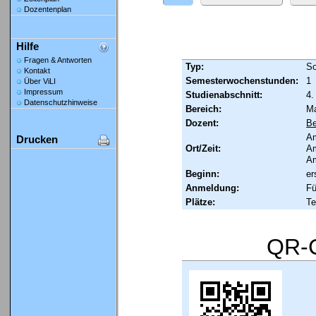
Dozentenplan
Hilfe
Fragen & Antworten
Typ:
So
Kontakt
Semesterwochenstunden:
1
Über ViLI
Impressum
Studienabschnitt:
4.
Datenschutzhinweise
Bereich:
Ma
Dozent:
Be
Am
Drucken
Ort/Zeit:
Am
Am
Beginn:
er
Anmeldung:
Fü
Plätze:
Te
QR-C