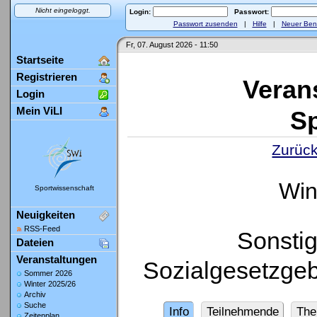
Nicht eingeloggt.
Login:
Passwort:
Passwort zusenden
|
Hilfe
|
Neuer Ben
Fr, 07. August 2026 - 11:50
Startseite
Registrieren
Veran
Login
Mein ViLI
Sp
Zurück
Win
Sportwissenschaft
Neuigkeiten
RSS-Feed
Sonsti
Dateien
Veranstaltungen
Sozialgesetzge
Sommer 2026
Winter 2025/26
Archiv
Suche
Info
Teilnehmende
Th
Zeitenplan