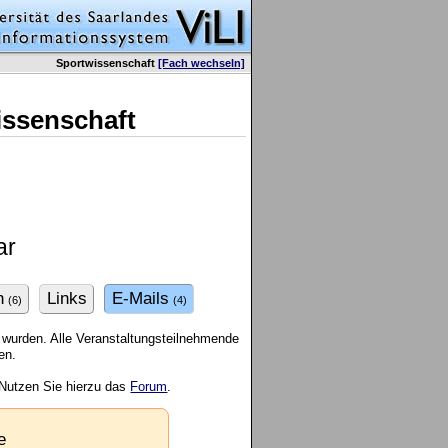
Sportwissenschaft
[Fach wechseln]
issenschaft
ar
n
Links
E-Mails
(6)
(4)
 wurden. Alle Veranstaltungsteilnehmende
en.
 Nutzen Sie hierzu das
Forum
.
e