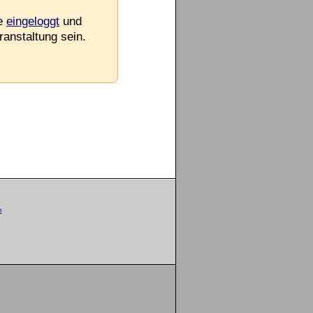
ie
eingeloggt
und
ranstaltung sein.
m