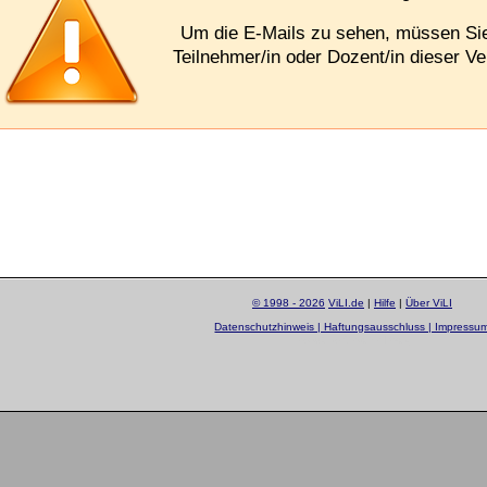
Um die E-Mails zu sehen, müssen S
Teilnehmer/in oder Dozent/in dieser Ve
© 1998 - 2026
ViLI.de
|
Hilfe
|
Über ViLI
Datenschutzhinweis | Haftungsausschluss | Impressu
layout by
Sascha Beck