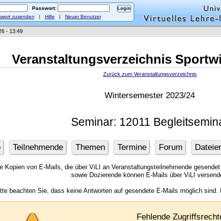
Passwort:
wort zusenden
|
Hilfe
|
Neuer Benutzer
26 - 13:49
Veranstaltungsverzeichnis Sportw
Zurück zum Veranstaltungsverzeichnis
Wintersemester 2023/24
Seminar: 12011 Begleitsemin
o
Teilnehmende
Themen
Termine
Forum
Dateie
ie Kopien von E-Mails, die über ViLI an Veranstaltungsteilnehmende gesendet
sowie Dozierende können E-Mails über ViLI versend
itte beachten Sie, dass keine Antworten auf gesendete E-Mails möglich sind.
Fehlende Zugriffsrecht