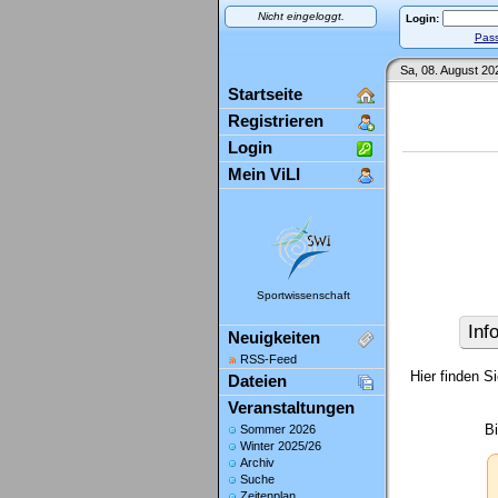
Nicht eingeloggt.
Login:
Pass
Sa, 08. August 20
Startseite
Registrieren
Login
Mein ViLI
Sportwissenschaft
Inf
Neuigkeiten
RSS-Feed
Hier finden S
Dateien
Veranstaltungen
B
Sommer 2026
Winter 2025/26
Archiv
Suche
Zeitenplan