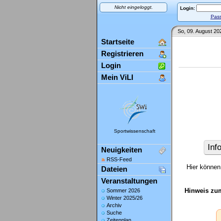
Nicht eingeloggt.
Login:
Pass
So, 09. August 20
Startseite
Registrieren
Login
Mein ViLI
Sportwissenschaft
Inf
Neuigkeiten
RSS-Feed
Hier können 
Dateien
Veranstaltungen
Hinweis zu
Sommer 2026
Winter 2025/26
Archiv
Suche
Zeitenplan