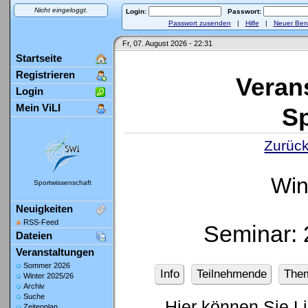
Nicht eingeloggt.
Login:
Passwort:
Passwort zusenden
|
Hilfe
|
Neuer Ben
Fr, 07. August 2026 - 22:31
Startseite
Registrieren
Veran
Login
Mein ViLI
Sp
Zurück
Win
Sportwissenschaft
Neuigkeiten
RSS-Feed
Seminar: 
Dateien
Veranstaltungen
Sommer 2026
Info
Teilnehmende
The
Winter 2025/26
Archiv
Suche
Hier können Sie L
Zeitenplan