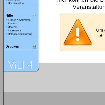
Dozentenplan
Veranstaltu
Hilfe
Fragen & Antworten
Kontakt
Über ViLI
Um 
Impressum
Datenschutzhinweise
Tei
Drucken