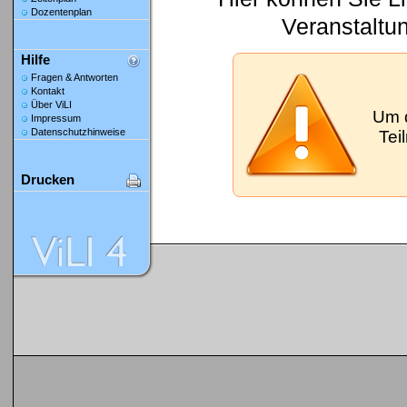
Dozentenplan
Veranstaltu
Hilfe
Fragen & Antworten
Kontakt
Über ViLI
Um 
Impressum
Datenschutzhinweise
Tei
Drucken