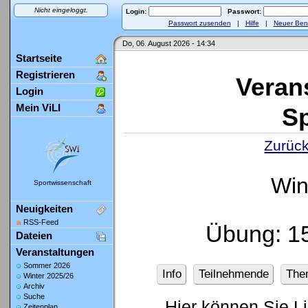
Nicht eingeloggt.
Login:
Passwort:
Passwort zusenden
|
Hilfe
|
Neuer Ben
Do, 06. August 2026 - 14:34
Startseite
Registrieren
Veran
Login
Mein ViLI
Sp
Zurück
Win
Sportwissenschaft
Neuigkeiten
RSS-Feed
Übung: 1
Dateien
Veranstaltungen
Sommer 2026
Info
Teilnehmende
The
Winter 2025/26
Archiv
Suche
Hier können Sie L
Zeitenplan