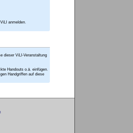
 ViLI anmelden.
se dieser ViLI-Veranstaltung
ckte Handouts o.ä. einfügen.
en Handgriffen auf diese
m