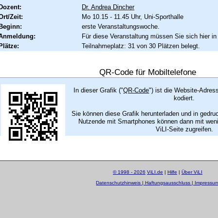
Dozent:
Dr. Andrea Dincher
Ort/Zeit:
Mo 10.15 - 11.45 Uhr, Uni-Sporthalle
Beginn:
erste Veranstaltungswoche.
Anmeldung:
Für diese Veranstaltung müssen Sie sich hier in
Plätze:
Teilnahmeplatz: 31 von 30 Plätzen belegt.
QR-Code für Mobiltelefone
In dieser Grafik ("
QR-Code
") ist die Website-Adres
kodiert.
Sie können diese Grafik herunterladen und in gedru
Nutzende mit Smartphones können dann mit wenig
ViLI-Seite zugreifen.
© 1998 - 2026
ViLI.de
|
Hilfe
|
Über ViLI
Datenschutzhinweis | Haftungsausschluss | Impressu
layout by
Sascha Beck