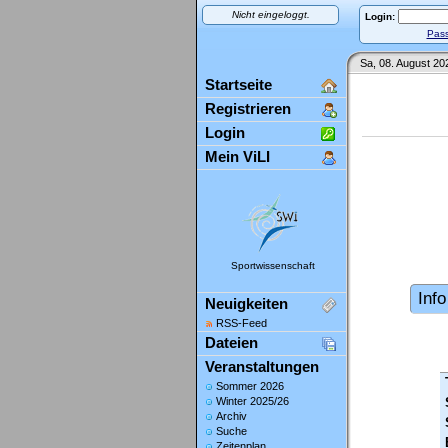
Nicht eingeloggt.
Login:
Pass
Sa, 08. August 20
Startseite
Registrieren
Login
Mein ViLI
Sportwissenschaft
Info
Neuigkeiten
RSS-Feed
Dateien
Veranstaltungen
Sommer 2026
Winter 2025/26
Archiv
Suche
Zeitenplan