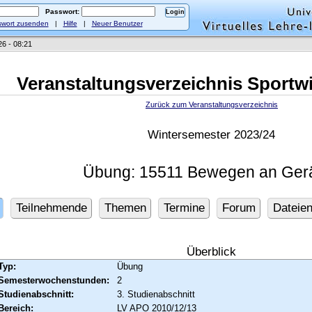
Passwort:
wort zusenden
|
Hilfe
|
Neuer Benutzer
26 - 08:21
Veranstaltungsverzeichnis Sportw
Zurück zum Veranstaltungsverzeichnis
Wintersemester 2023/24
Übung: 15511 Bewegen an Ger
Teilnehmende
Themen
Termine
Forum
Dateie
Überblick
Typ:
Übung
Semesterwochenstunden:
2
Studienabschnitt:
3. Studienabschnitt
Bereich:
LV APO 2010/12/13