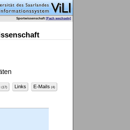
Sportwissenschaft
[Fach wechseln]
issenschaft
äten
n
Links
E-Mails
(17)
(4)