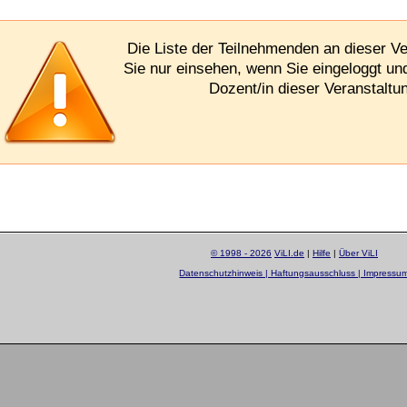
Die Liste der Teilnehmenden an dieser V
Sie nur einsehen, wenn Sie eingeloggt un
Dozent/in dieser Veranstaltun
© 1998 - 2026
ViLI.de
|
Hilfe
|
Über ViLI
Datenschutzhinweis | Haftungsausschluss | Impressu
layout by
Sascha Beck