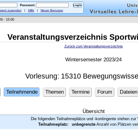
Passwort:
wort zusenden
|
Hilfe
|
Neuer Benutzer
26 - 15:00
Veranstaltungsverzeichnis Sportw
Zurück zum Veranstaltungsverzeichnis
Wintersemester 2023/24
Vorlesung: 15310 Bewegungswisse
Teilnehmende
Themen
Termine
Forum
Dateien
Übersicht
Die folgenden Teilnahmeplätze und -kontingente stehen zur 
Teilnahmeplatz:
unbegrenzte
Anzahl von Plätzen ver