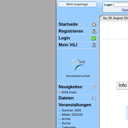
Nicht eingeloggt.
Login:
Pass
Sa, 08. August 20
Startseite
Registrieren
Login
Mein ViLI
Sportwissenschaft
Info
Neuigkeiten
RSS-Feed
Dateien
Veranstaltungen
Sommer 2026
Winter 2025/26
Archiv
Suche
Zeitenplan