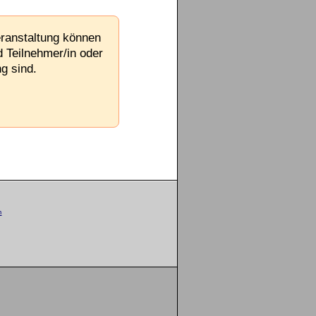
eranstaltung können
d Teilnehmer/in oder
g sind.
m