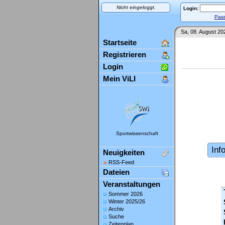
Nicht eingeloggt.
Login:
Pass
Sa, 08. August 20
Startseite
Registrieren
Login
Mein ViLI
Sportwissenschaft
Inf
Neuigkeiten
RSS-Feed
Dateien
Veranstaltungen
Sommer 2026
Winter 2025/26
Archiv
Suche
Zeitenplan