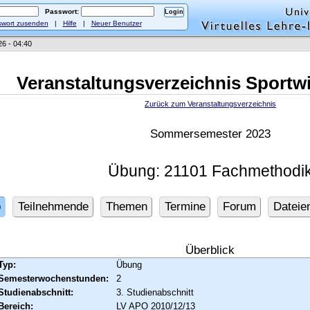
Passwort:
wort zusenden
|
Hilfe
|
Neuer Benutzer
26 - 04:40
Veranstaltungsverzeichnis Sportw
Zurück zum Veranstaltungsverzeichnis
Sommersemester 2023
Übung: 21101 Fachmethodi
o
Teilnehmende
Themen
Termine
Forum
Dateie
Überblick
Typ:
Übung
Semesterwochenstunden:
2
Studienabschnitt:
3. Studienabschnitt
Bereich:
LV APO 2010/12/13