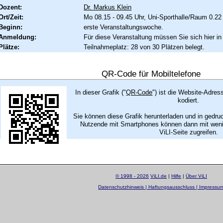
Dozent:
Dr. Markus Klein
Ort/Zeit:
Mo 08.15 - 09.45 Uhr, Uni-Sporthalle/Raum 0.22
Beginn:
erste Veranstaltungswoche.
Anmeldung:
Für diese Veranstaltung müssen Sie sich hier in
Plätze:
Teilnahmeplatz: 28 von 30 Plätzen belegt.
QR-Code für Mobiltelefone
In dieser Grafik ("
QR-Code
") ist die Website-Adres
kodiert.
Sie können diese Grafik herunterladen und in gedru
Nutzende mit Smartphones können dann mit wenig
ViLI-Seite zugreifen.
© 1998 - 2026
ViLI.de
|
Hilfe
|
Über ViLI
Datenschutzhinweis | Haftungsausschluss | Impressu
layout by
Sascha Beck