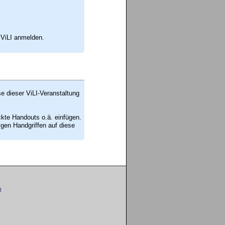
 ViLI anmelden.
se dieser ViLI-Veranstaltung
ckte Handouts o.ä. einfügen.
en Handgriffen auf diese
m