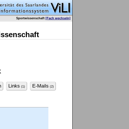
Sportwissenschaft
[Fach wechseln]
issenschaft
k
n
Links
E-Mails
(1)
(2)