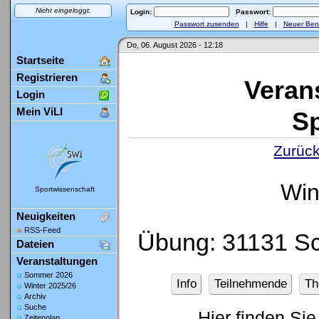
Nicht eingeloggt.
Login:
Passwort:
Passwort zusenden
|
Hilfe
|
Neuer Ben
Do, 06. August 2026 - 12:18
Startseite
Registrieren
Veran
Login
Mein ViLI
Sp
Zurück
Win
Sportwissenschaft
Neuigkeiten
RSS-Feed
Übung: 31131 Sc
Dateien
Veranstaltungen
Sommer 2026
Info
Teilnehmende
Th
Winter 2025/26
Archiv
Suche
Hier finden Sie
Zeitenplan