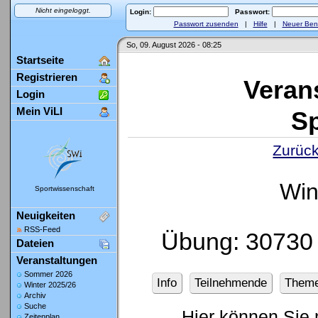
Nicht eingeloggt.
Login:
Passwort:
Passwort zusenden
|
Hilfe
|
Neuer Ben
So, 09. August 2026 - 08:25
Startseite
Registrieren
Veran
Login
Mein ViLI
Sp
Zurück
Win
Sportwissenschaft
Neuigkeiten
RSS-Feed
Übung: 30730 
Dateien
Veranstaltungen
Sommer 2026
Info
Teilnehmende
Them
Winter 2025/26
Archiv
Suche
Hier können Sie 
Zeitenplan