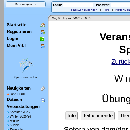
Nicht eingeloggt.
Login:
Passwort:
Passwort zusenden
|
Hilfe
|
Neuer Ben
Mo, 10. August 2026 - 10:03
Startseite
Registrieren
Veran
Login
Mein ViLI
Sp
Zurück
Win
Sportwissenschaft
Neuigkeiten
RSS-Feed
Übung
Dateien
Veranstaltungen
Sommer 2026
Info
Teilnehmende
The
Winter 2025/26
Archiv
Suche
Sofern von dem/der 
Zeitenplan