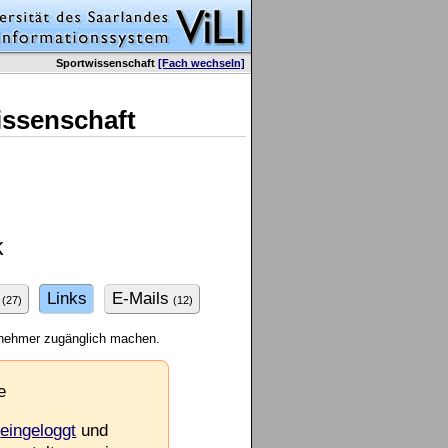
Sportwissenschaft
[Fach wechseln]
issenschaft
k
Links
E-Mails
(27)
(12)
ilnehmer zugänglich machen.
e
e
eingeloggt
und