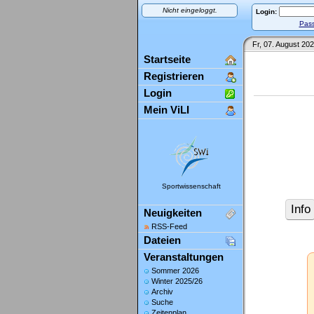
Nicht eingeloggt.
Login:
Pass
Fr, 07. August 202
Startseite
Registrieren
Login
Mein ViLI
Sportwissenschaft
Info
Neuigkeiten
RSS-Feed
Dateien
Veranstaltungen
Sommer 2026
Winter 2025/26
Archiv
Suche
Zeitenplan