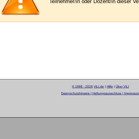
Teilnehmer/in oder Dozent/in dieser Ve
© 1998 - 2026
ViLI.de
|
Hilfe
|
Über ViLI
Datenschutzhinweis | Haftungsausschluss | Impressu
layout by
Sascha Beck