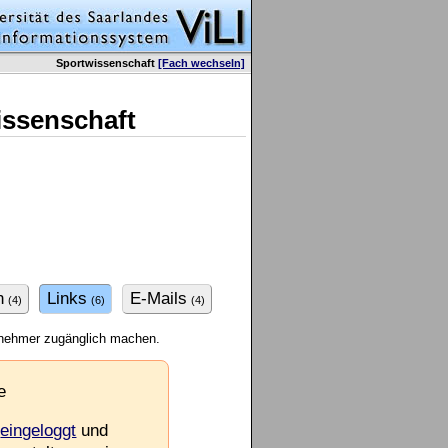
Sportwissenschaft
[Fach wechseln]
issenschaft
n
Links
E-Mails
(4)
(6)
(4)
ilnehmer zugänglich machen.
e
e
eingeloggt
und