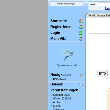
Nicht eingeloggt.
Login:
Pass
Fr, 07. August 202
Startseite
Registrieren
Login
Mein ViLI
Sportwissenschaft
Info
Neuigkeiten
RSS-Feed
Dateien
Veranstaltungen
Sommer 2026
Winter 2025/26
Archiv
Suche
Zeitenplan