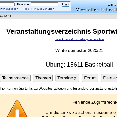
Passwort:
wort zusenden
|
Hilfe
|
Neuer Benutzer
6 - 01:19
Veranstaltungsverzeichnis Sportw
Zurück zum Veranstaltungsverzeichnis
Wintersemester 2020/21
Übung: 15611 Basketball
Teilnehmende
Themen
Termine
Forum
Dateie
(1)
Hier können Sie Links zu Websites ablegen und für andere Veranstaltungste
Fehlende Zugriffsrecht
Um die Links zu sehen, müssen Si