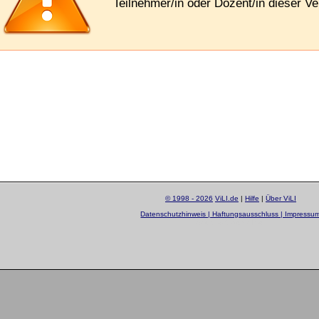
Teilnehmer/in oder Dozent/in dieser Ve
© 1998 - 2026
ViLI.de
|
Hilfe
|
Über ViLI
Datenschutzhinweis | Haftungsausschluss | Impressu
layout by
Sascha Beck