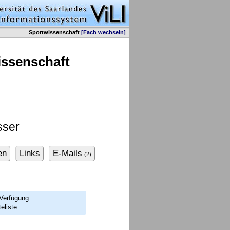
Sportwissenschaft
[Fach wechseln]
issenschaft
sser
en
Links
E-Mails
(2)
Verfügung:
eliste