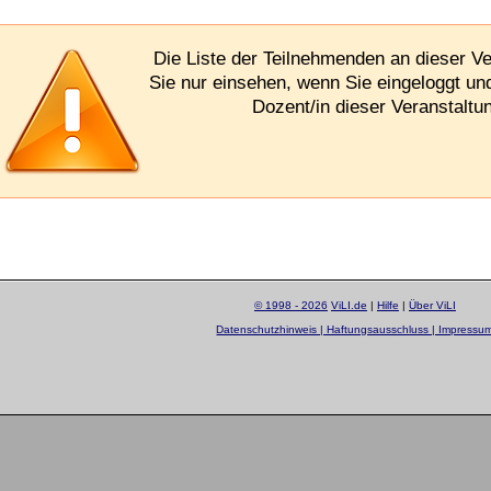
Die Liste der Teilnehmenden an dieser V
Sie nur einsehen, wenn Sie eingeloggt un
Dozent/in dieser Veranstaltun
© 1998 - 2026
ViLI.de
|
Hilfe
|
Über ViLI
Datenschutzhinweis | Haftungsausschluss | Impressu
layout by
Sascha Beck