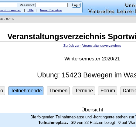
Passwort:
wort zusenden
|
Hilfe
|
Neuer Benutzer
26 - 07:32
Veranstaltungsverzeichnis Sportw
Zurück zum Veranstaltungsverzeichnis
Wintersemester 2020/21
Übung: 15423 Bewegen im Wa
fo
Teilnehmende
Themen
Termine
Forum
Datei
Übersicht
Die folgenden Teilnahmeplätze und -kontingente stehen zur 
Teilnahmeplatz:
20
von 22 Plätzen belegt
0
auf Wart