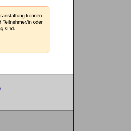
eranstaltung können
d Teilnehmer/in oder
g sind.
m