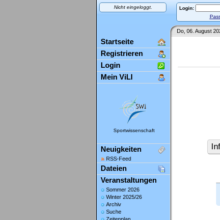
Nicht eingeloggt.
Login:
Pass
Do, 06. August 20
Startseite
Registrieren
Login
Mein ViLI
Sportwissenschaft
In
Neuigkeiten
RSS-Feed
Dateien
Veranstaltungen
Sommer 2026
Winter 2025/26
Archiv
Suche
Zeitenplan