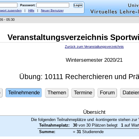
Passwort:
wort zusenden
|
Hilfe
|
Neuer Benutzer
26 - 05:30
Veranstaltungsverzeichnis Sportw
Zurück zum Veranstaltungsverzeichnis
Wintersemester 2020/21
Übung: 10111 Recherchieren und Prä
o
Teilnehmende
Themen
Termine
Forum
Dateie
Übersicht
Die folgenden Teilnahmeplätze und -kontingente stehen zur 
Teilnahmeplatz:
30
von 30 Plätzen belegt
1
auf Wart
Summe:
=
31
Studierende