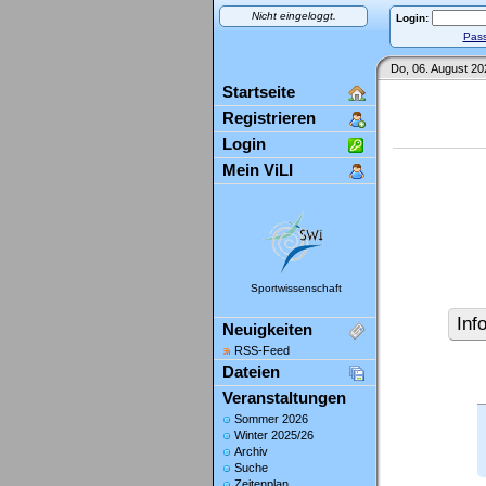
Nicht eingeloggt.
Login:
Pass
Do, 06. August 20
Startseite
Registrieren
Login
Mein ViLI
Sportwissenschaft
Inf
Neuigkeiten
RSS-Feed
Dateien
Veranstaltungen
Sommer 2026
Winter 2025/26
Archiv
Suche
Zeitenplan