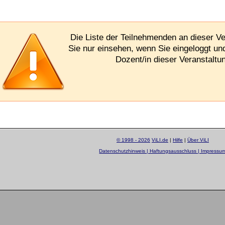
Die Liste der Teilnehmenden an dieser V
Sie nur einsehen, wenn Sie eingeloggt un
Dozent/in dieser Veranstaltun
© 1998 - 2026
ViLI.de
|
Hilfe
|
Über ViLI
Datenschutzhinweis | Haftungsausschluss | Impressu
layout by
Sascha Beck