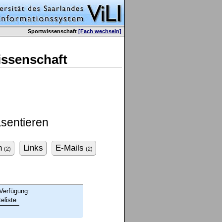
Sportwissenschaft
[Fach wechseln]
issenschaft
sentieren
n
Links
E-Mails
(2)
(2)
Verfügung:
eliste