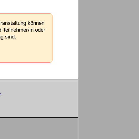
eranstaltung können
d Teilnehmer/in oder
g sind.
m