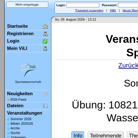
Nicht eingeloggt.
Login:
Passwort:
Passwort zusenden
|
Hilfe
|
Neuer Ben
So, 09. August 2026 - 13:12
Startseite
Registrieren
Veran
Login
Mein ViLI
Sp
Zurück
So
Sportwissenschaft
Neuigkeiten
RSS-Feed
Übung: 1082
Dateien
Veranstaltungen
Wasse
Sommer 2026
Winter 2025/26
Archiv
Suche
Info
Teilnehmende
Th
Zeitenplan