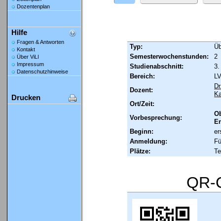
Dozentenplan
Hilfe
Fragen & Antworten
Typ:
Ü
Kontakt
Semesterwochenstunden:
2
Über ViLI
Impressum
Studienabschnitt:
3.
Datenschutzhinweise
Bereich:
LV
Dr
Dozent:
K
Drucken
Ort/Zeit:
Ob
Vorbesprechung:
En
Beginn:
er
Anmeldung:
Fü
Plätze:
Te
QR-C