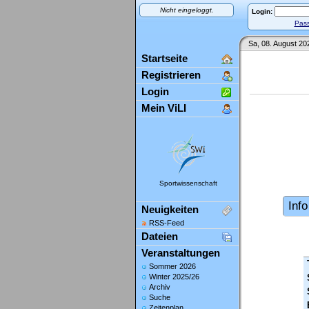
Nicht eingeloggt.
Login:
Pass
Sa, 08. August 20
Startseite
Registrieren
Login
Mein ViLI
Sportwissenschaft
Info
Neuigkeiten
RSS-Feed
Dateien
Veranstaltungen
Sommer 2026
Winter 2025/26
Archiv
Suche
Zeitenplan