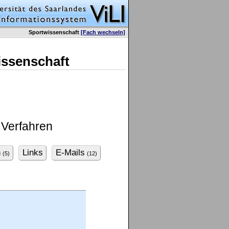
Sportwissenschaft
[Fach wechseln]
issenschaft
 Verfahren
n
Links
E-Mails
(5)
(12)