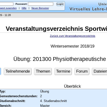
Passwort:
wort zusenden
|
Hilfe
|
Neuer Benutzer
26 - 11:28
Veranstaltungsverzeichnis Sportw
Zurück zum Veranstaltungsverzeichnis
Wintersemester 2018/19
Übung: 201300 Physiotherapeutische
Teilnehmende
Themen
Termine
Forum
Dateie
Überblick
Typ:
Übung
Semesterwochenstunden:
2
Studienabschnitt:
4. Studienabschnitt
Bereich:
Master