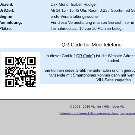
Dozent:
Dirk Mund
,
Isabell Rüdiger
Ort/Zeit:
Mi 14.15 - 15.45 Uhr, Raum 0.23 / Sportsmed S
Beginn:
erste Veranstaltungswoche.
Anmeldung:
Für diese Veranstaltung müssen Sie sich hier in
Plätze:
Teilnahmeplatz: 18 von 30 Plätzen belegt.
QR-Code für Mobiltelefone
In dieser Grafik ("
QR-Code
") ist die Website-Adres
kodiert.
Sie können diese Grafik herunterladen und in gedru
Nutzende mit Smartphones können dann mit wenig
ViLI-Seite zugreifen.
© 1998 - 2026
ViLI.de
|
Hilfe
|
Über ViLI
Datenschutzhinweis | Haftungsausschluss | Impressu
layout by
Sascha Beck