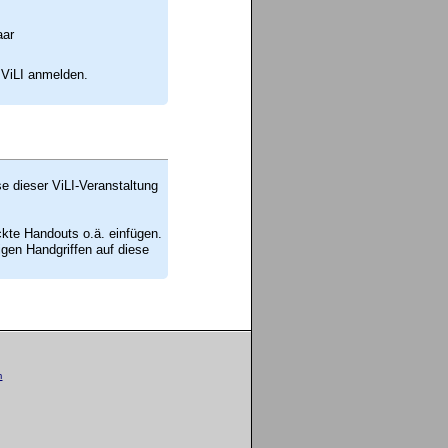
aar
 ViLI anmelden.
se dieser ViLI-Veranstaltung
ckte Handouts o.ä. einfügen.
en Handgriffen auf diese
m