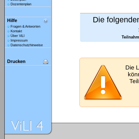
Dozentenplan
Die folgende
Hilfe
Fragen & Antworten
Kontakt
Über ViLI
Teilnahm
Impressum
Datenschutzhinweise
Drucken
Die 
kön
Tei