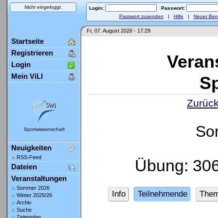
Nicht eingeloggt.
Login:
Passwort:
Passwort zusenden
|
Hilfe
|
Neuer Ben
Fr, 07. August 2026 - 17:29
Startseite
Registrieren
Veran
Login
Mein ViLI
Sp
Zurück
So
Sportwissenschaft
Neuigkeiten
RSS-Feed
Übung: 30
Dateien
Veranstaltungen
Sommer 2026
Info
Teilnehmende
The
Winter 2025/26
Archiv
Suche
Zeitenplan