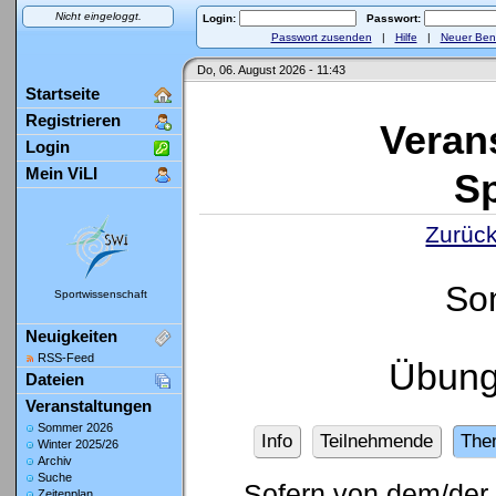
Nicht eingeloggt.
Login:
Passwort:
Passwort zusenden
|
Hilfe
|
Neuer Ben
Do, 06. August 2026 - 11:43
Startseite
Registrieren
Veran
Login
Mein ViLI
Sp
Zurück
So
Sportwissenschaft
Neuigkeiten
RSS-Feed
Übung
Dateien
Veranstaltungen
Sommer 2026
Info
Teilnehmende
The
Winter 2025/26
Archiv
Suche
Sofern von dem/der 
Zeitenplan