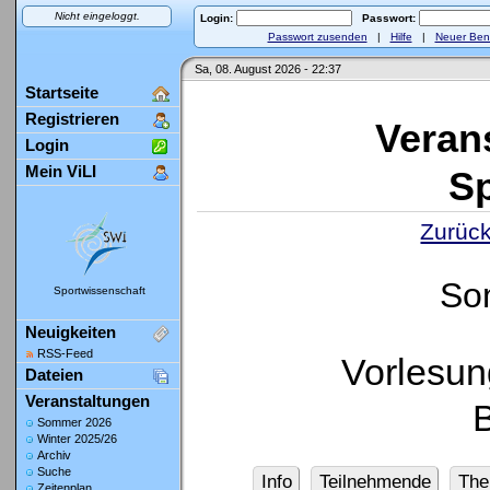
Nicht eingeloggt.
Login:
Passwort:
Passwort zusenden
|
Hilfe
|
Neuer Ben
Sa, 08. August 2026 - 22:37
Startseite
Registrieren
Veran
Login
Mein ViLI
Sp
Zurück
So
Sportwissenschaft
Neuigkeiten
RSS-Feed
Vorlesun
Dateien
Veranstaltungen
Sommer 2026
Winter 2025/26
Archiv
Suche
Info
Teilnehmende
Th
Zeitenplan