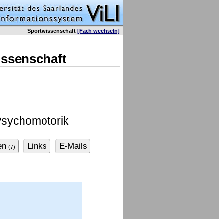
Sportwissenschaft
[Fach wechseln]
issenschaft
Psychomotorik
en
Links
E-Mails
(7)