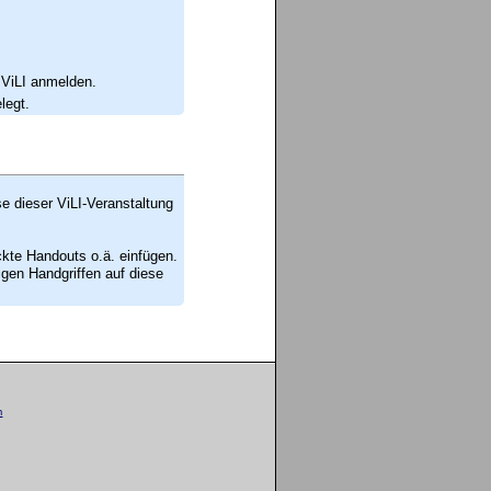
 ViLI anmelden.
legt.
se dieser ViLI-Veranstaltung
ckte Handouts o.ä. einfügen.
en Handgriffen auf diese
m