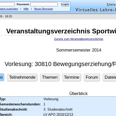
Passwort:
wort zusenden
|
Hilfe
|
Neuer Benutzer
26 - 18:25
Veranstaltungsverzeichnis Sportw
Zurück zum Veranstaltungsverzeichnis
Sommersemester 2014
Vorlesung: 30810 Bewegungserziehung/
fo
Teilnehmende
Themen
Termine
Forum
Datei
Überblick
Typ:
Vorlesung
Semesterwochenstunden:
1
Studienabschnitt:
3. Studienabschnitt
Bereich:
LV APO 2010/12/13