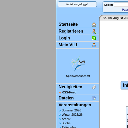
Nicht eingeloggt.
Login:
Pass
Sa, 08. August 20
Startseite
Registrieren
Login
Mein ViLI
Sportwissenschaft
In
Neuigkeiten
RSS-Feed
Dateien
Veranstaltungen
Sommer 2026
Winter 2025/26
Archiv
Suche
Zeitenplan