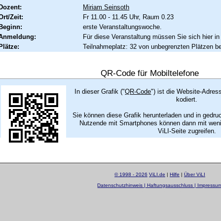
Dozent:
Miriam Seinsoth
Ort/Zeit:
Fr 11.00 - 11.45 Uhr, Raum 0.23
Beginn:
erste Veranstaltungswoche.
Anmeldung:
Für diese Veranstaltung müssen Sie sich hier in
Plätze:
Teilnahmeplatz: 32 von unbegrenzten Plätzen be
QR-Code für Mobiltelefone
In dieser Grafik ("
QR-Code
") ist die Website-Adres
kodiert.
Sie können diese Grafik herunterladen und in gedru
Nutzende mit Smartphones können dann mit wenig
ViLI-Seite zugreifen.
© 1998 - 2026
ViLI.de
|
Hilfe
|
Über ViLI
Datenschutzhinweis | Haftungsausschluss | Impressu
layout by
Sascha Beck