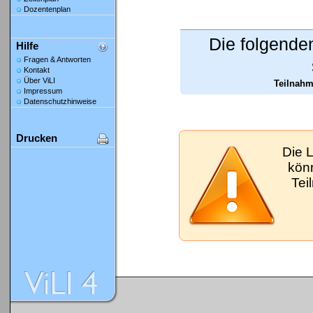
Dozentenplan
Die folgende
Hilfe
Fragen & Antworten
Kontakt
Über ViLI
Teilnahm
Impressum
Datenschutzhinweise
Drucken
Die 
kön
Tei