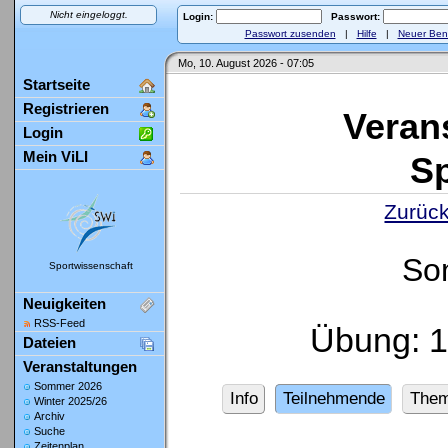
Nicht eingeloggt.
Login:
Passwort:
Passwort zusenden
|
Hilfe
|
Neuer Ben
Mo, 10. August 2026 - 07:05
Startseite
Registrieren
Veran
Login
Mein ViLI
Sp
Zurück
So
Sportwissenschaft
Neuigkeiten
RSS-Feed
Übung: 
Dateien
Veranstaltungen
Sommer 2026
Info
Teilnehmende
The
Winter 2025/26
Archiv
Suche
Zeitenplan