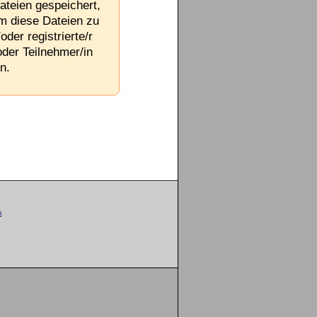
ateien gespeichert,
Um diese Dateien zu
oder registrierte/r
oder Teilnehmer/in
n.
m