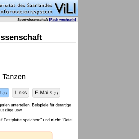
Sportwissenschaft
[Fach wechseln]
issenschaft
, Tanzen
n
Links
E-Mails
(1)
(1)
ien unterteilen. Beispiele für derartige
rauszüge usw.
f Festplatte speichern" und
nicht
"Datei