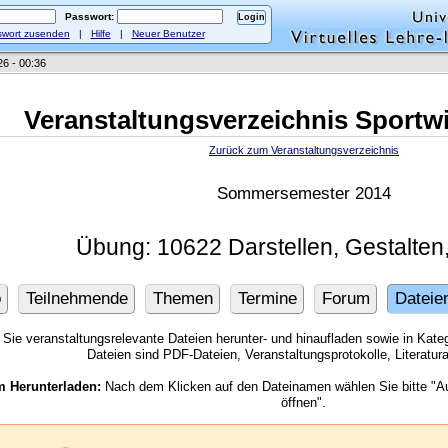
Passwort:
wort zusenden
|
Hilfe
|
Neuer Benutzer
26 - 00:36
Veranstaltungsverzeichnis Sportw
Zurück zum Veranstaltungsverzeichnis
Sommersemester 2014
Übung: 10622 Darstellen, Gestalten
o
Teilnehmende
Themen
Termine
Forum
Dateie
Sie veranstaltungsrelevante Dateien herunter- und hinaufladen sowie in Kategor
Dateien sind PDF-Dateien, Veranstaltungsprotokolle, Literatu
m Herunterladen:
Nach dem Klicken auf den Dateinamen wählen Sie bitte "Au
öffnen".