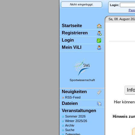
Nicht eingeloggt.
Login:
Pass
Sa, 08. August 20
Startseite
Registrieren
Login
Mein ViLI
Sportwissenschaft
Inf
Neuigkeiten
RSS-Feed
Hier können 
Dateien
Veranstaltungen
Hinweis zu
Sommer 2026
Winter 2025/26
Archiv
Suche
Zeitenplan