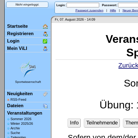
Nicht eingeloggt.
Login:
Passwort:
Passwort zusenden
|
Hilfe
|
Neuer Ben
Fr, 07. August 2026 - 14:09
Startseite
Registrieren
Veran
Login
Mein ViLI
Sp
Zurück
So
Sportwissenschaft
Neuigkeiten
RSS-Feed
Übung: 
Dateien
Veranstaltungen
Sommer 2026
Info
Teilnehmende
Them
Winter 2025/26
Archiv
Suche
Sofern von dem/der 
Zeitenplan