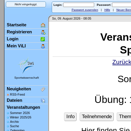
Nicht eingeloggt.
Login:
Passwort:
Passwort zusenden
|
Hilfe
|
Neuer Ben
So, 09. August 2026 - 08:05
Startseite
Registrieren
Veran
Login
Mein ViLI
Sp
Zurück
So
Sportwissenschaft
Neuigkeiten
RSS-Feed
Übung: 
Dateien
Veranstaltungen
Sommer 2026
Info
Teilnehmende
Them
Winter 2025/26
Archiv
Suche
Hier finden Sie
Zeitenplan