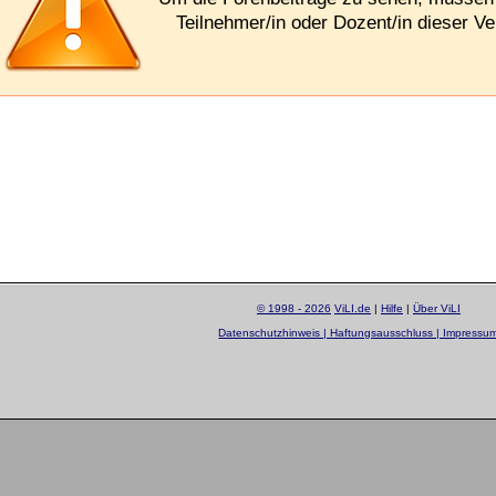
Teilnehmer/in oder Dozent/in dieser Ve
© 1998 - 2026
ViLI.de
|
Hilfe
|
Über ViLI
Datenschutzhinweis | Haftungsausschluss | Impressu
layout by
Sascha Beck