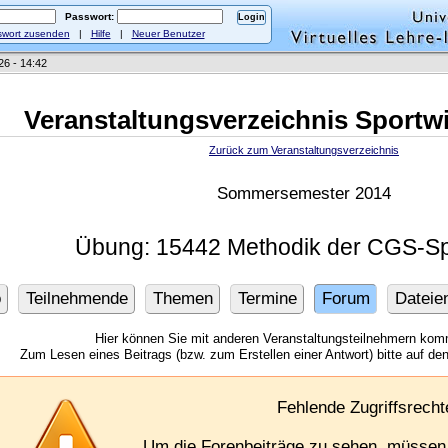
Passwort:
wort zusenden
|
Hilfe
|
Neuer Benutzer
26 - 14:42
Veranstaltungsverzeichnis Sportw
Zurück zum Veranstaltungsverzeichnis
Sommersemester 2014
Übung: 15442 Methodik der CGS-Sp
o
Teilnehmende
Themen
Termine
Forum
Dateie
Hier können Sie mit anderen Veranstaltungsteilnehmern kom
Zum Lesen eines Beitrags (bzw. zum Erstellen einer Antwort) bitte auf den 
Fehlende Zugriffsrecht
Um die Forenbeiträge zu sehen, müssen