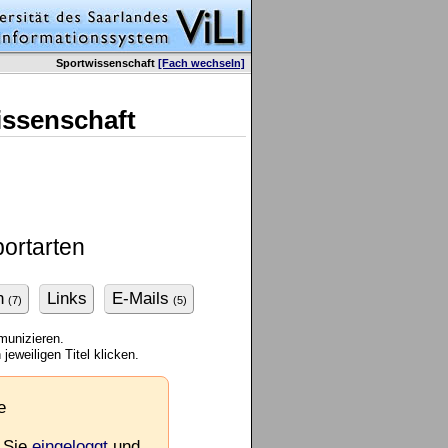
Sportwissenschaft
[Fach wechseln]
issenschaft
ortarten
n
Links
E-Mails
(7)
(5)
munizieren.
jeweiligen Titel klicken.
e
 Sie
eingeloggt
und