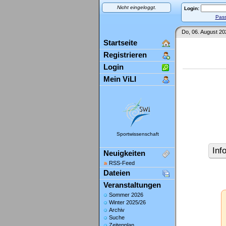
Nicht eingeloggt.
Login:
Pass
Do, 06. August 20
Startseite
Registrieren
Login
Mein ViLI
Sportwissenschaft
Inf
Neuigkeiten
RSS-Feed
Dateien
Veranstaltungen
Sommer 2026
Winter 2025/26
Archiv
Suche
Zeitenplan