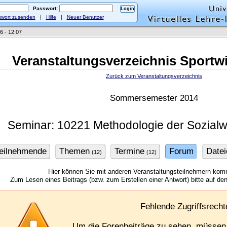
Passwort:
wort zusenden
|
Hilfe
|
Neuer Benutzer
6 - 12:07
Veranstaltungsverzeichnis Sportw
Zurück zum Veranstaltungsverzeichnis
Sommersemester 2014
Seminar: 10221 Methodologie der Sozial
eilnehmende
Themen
Termine
Forum
Datei
(12)
(12)
Hier können Sie mit anderen Veranstaltungsteilnehmern kom
Zum Lesen eines Beitrags (bzw. zum Erstellen einer Antwort) bitte auf den 
Fehlende Zugriffsrecht
Um die Forenbeiträge zu sehen, müssen