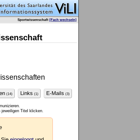
Sportwissenschaft
[Fach wechseln]
issenschaft
wissenschaften
en
Links
E-Mails
(14)
(1)
(3)
munizieren.
jeweiligen Titel klicken.
e
 Sie
eingeloggt
und