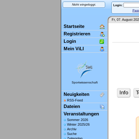
Nicht eingeloggt.
Login:
Pass
Fr, 07. August 202
Startseite
Registrieren
Login
Mein ViLI
Sportwissenschaft
Info
T
Neuigkeiten
RSS-Feed
Dateien
Veranstaltungen
Sommer 2026
Winter 2025/26
Archiv
Suche
Zeitenplan