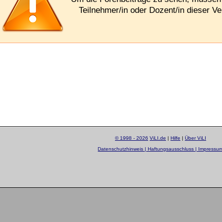
Teilnehmer/in oder Dozent/in dieser Ve
© 1998 - 2026
ViLI.de
|
Hilfe
|
Über ViLI
Datenschutzhinweis | Haftungsausschluss | Impressu
layout by
Sascha Beck