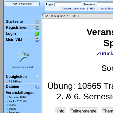
Nicht eingeloggt.
Login:
Passwort:
Passwort zusenden
|
Hilfe
|
Neuer Ben
So, 09. August 2026 - 08:24
Startseite
Registrieren
Veran
Login
Mein ViLI
Sp
Zurück
So
Sportwissenschaft
Neuigkeiten
RSS-Feed
Übung: 10565 Tr
Dateien
Veranstaltungen
2. & 6. Semest
Sommer 2026
Winter 2025/26
Archiv
Suche
Info
Teilnehmende
Them
Zeitenplan