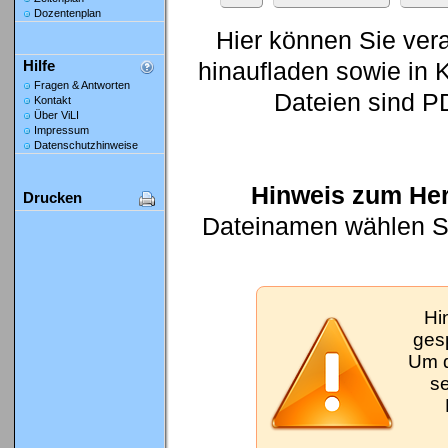
Dozentenplan
Hier können Sie ver
hinaufladen sowie in K
Hilfe
Fragen & Antworten
Dateien sind P
Kontakt
Über ViLI
Impressum
Datenschutzhinweise
Hinweis zum Her
Drucken
Dateinamen wählen Sie
Hi
gesp
Um d
se