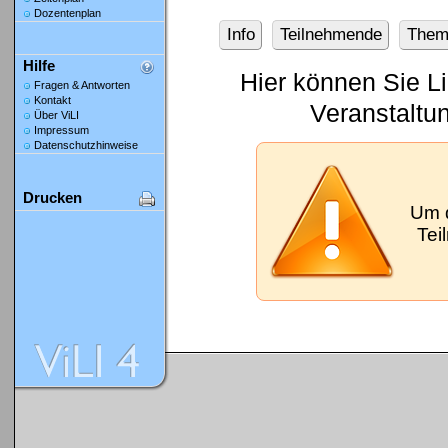
Dozentenplan
Info
Teilnehmende
Them
Hilfe
Hier können Sie L
Fragen & Antworten
Kontakt
Veranstaltu
Über ViLI
Impressum
Datenschutzhinweise
Drucken
Um 
Tei