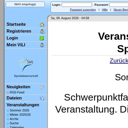
Nicht eingeloggt.
Login:
Passwort:
Passwort zusenden
|
Hilfe
|
Neuer Ben
Sa, 08. August 2026 - 04:58
Startseite
Registrieren
Veran
Login
Mein ViLI
Sp
Zurück
So
Sportwissenschaft
Neuigkeiten
RSS-Feed
Schwerpunktfa
Dateien
Veranstaltungen
Veranstaltung. D
Sommer 2026
Winter 2025/26
Archiv
Suche
Zeitenplan