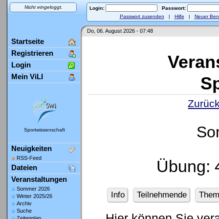
Nicht eingeloggt.
Login:
Passwort:
Passwort zusenden
|
Hilfe
|
Neuer Ben
Do, 06. August 2026 - 07:48
Startseite
Registrieren
Veran
Login
Mein ViLI
Sp
Zurück
So
Sportwissenschaft
Neuigkeiten
RSS-Feed
Übung: 
Dateien
Veranstaltungen
Sommer 2026
Info
Teilnehmende
Them
Winter 2025/26
Archiv
Suche
Hier können Sie ver
Zeitenplan