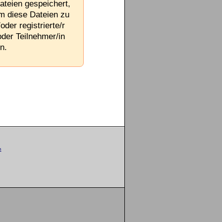
ateien gespeichert,
Um diese Dateien zu
oder registrierte/r
oder Teilnehmer/in
n.
m