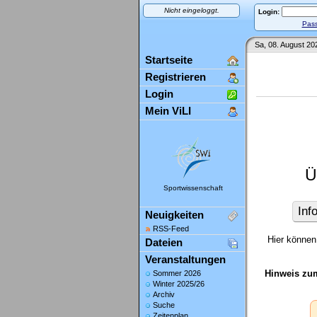
Nicht eingeloggt.
Login:
Pass
Sa, 08. August 20
Startseite
Registrieren
Login
Mein ViLI
Ü
Sportwissenschaft
Inf
Neuigkeiten
RSS-Feed
Hier können 
Dateien
Veranstaltungen
Hinweis zu
Sommer 2026
Winter 2025/26
Archiv
Suche
Zeitenplan