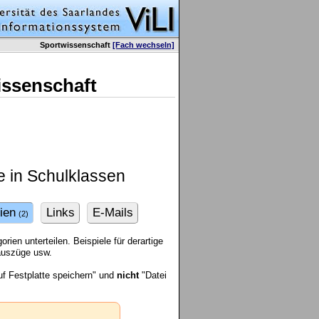
Sportwissenschaft
[Fach wechseln]
issenschaft
 in Schulklassen
ien
Links
E-Mails
(2)
ien unterteilen. Beispiele für derartige
rauszüge usw.
f Festplatte speichern" und
nicht
"Datei