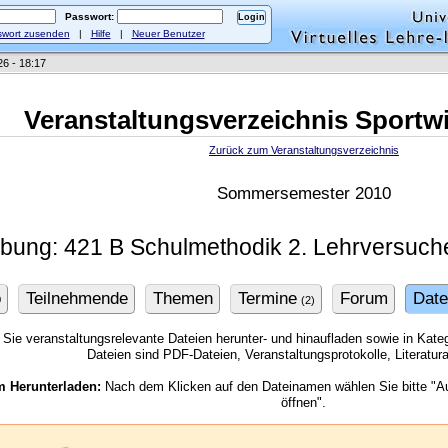
Passwort:
wort zusenden
|
Hilfe
|
Neuer Benutzer
26 - 18:17
Veranstaltungsverzeichnis Sportw
Zurück zum Veranstaltungsverzeichnis
Sommersemester 2010
bung: 421 B Schulmethodik 2. Lehrversuche
o
Teilnehmende
Themen
Termine
Forum
Date
(2)
Sie veranstaltungsrelevante Dateien herunter- und hinaufladen sowie in Kategor
Dateien sind PDF-Dateien, Veranstaltungsprotokolle, Literatu
m Herunterladen:
Nach dem Klicken auf den Dateinamen wählen Sie bitte "Au
öffnen".