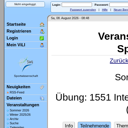
Nicht eingeloggt.
Login:
Passwort:
Passwort zusenden
|
Hilfe
|
Neuer Ben
Sa, 08. August 2026 - 08:48
Startseite
Registrieren
Veran
Login
Mein ViLI
Sp
Zurück
So
Sportwissenschaft
Neuigkeiten
RSS-Feed
Übung: 1551 Inte
Dateien
Veranstaltungen
Sommer 2026
Winter 2025/26
Archiv
Suche
Info
Teilnehmende
Them
Zeitenplan